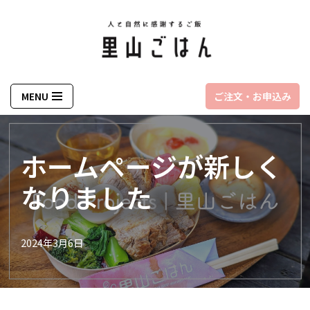
コ
ン
テ
ン
MENU
ご注文・お申込み
ツ
へ
ス
ホームページが新しく
キ
なりました
ッ
プ
2024年3月6日