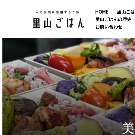
HOME
里山ごは
コ
里山ごはんの歴史
ン
お問い合わせ
テ
ン
ツ
へ
ス
キ
ッ
プ